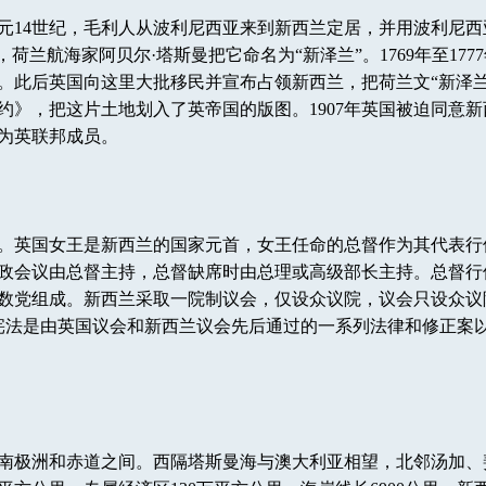
4世纪，毛利人从波利尼西亚来到新西兰定居，并用波利尼西亚语“a
年，荷兰航海家阿贝尔·塔斯曼把它命名为“新泽兰”。1769年至17
此后英国向这里大批移民并宣布占领新西兰，把荷兰文“新泽兰”改
约》，把这片土地划入了英帝国的版图。1907年英国被迫同意
仍为英联邦成员。
。英国女王是新西兰的国家元首，女王任命的总督作为其代表行
政会议由总督主持，总督缺席时由总理或高级部长主持。总督行
数党组成。新西兰采取一院制议会，仅设众议院，议会只设众议院
宪法是由英国议会和新西兰议会先后通过的一系列法律和修正案
南极洲和赤道之间。西隔塔斯曼海与澳大利亚相望，北邻汤加、